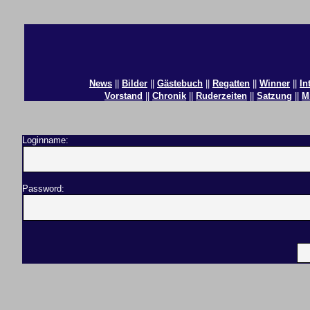
News
||
Bilder
||
Gästebuch
||
Regatten
||
Winner
||
In
Vorstand
||
Chronik
||
Ruderzeiten
||
Satzung
||
M
Loginname:
Password: