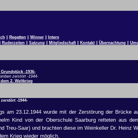
uch
||
Regatten
||
Winner
||
Intern
|
Ruderzeiten
||
Satzung
||
Mitgliedschaft
||
Kontakt
||
Übernachtung
||
Umg
 Grundstück -1936-
omben zerstört -1944-
 dem 2. Weltkrieg
erstört -1944-
gs am 23.12.1944 wurde mit der Zerstörung der Brücke au
helm Kind von der Oberschule Saarburg retteten aus de
d Treu-Saar) und brachten diese im Weinkeller Dr. Heinz W
dem Krieg wieder möglich.