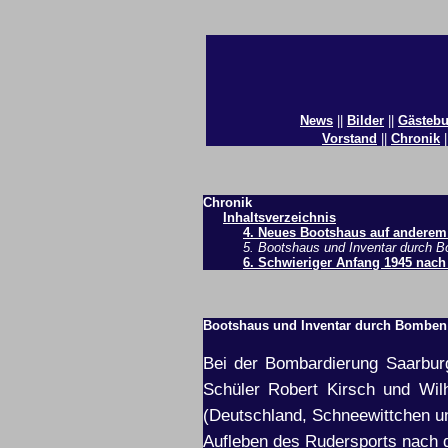
News
||
Bilder
||
Gästeb
Vorstand
||
Chronik
|
Chronik
Inhaltsverzeichnis
4. Neues Bootshaus auf anderem
5. Bootshaus und Inventar durch B
6. Schwieriger Anfang 1945 nach
Bootshaus und Inventar durch Bomben z
Bei der Bombardierung Saarbur
Schüler Robert Kirsch und Wil
(Deutschland, Schneewittchen un
Aufleben des Rudersports nach 