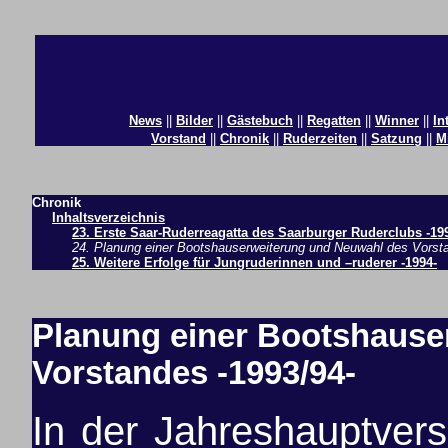
News
||
Bilder
||
Gästebuch
||
Regatten
||
Winner
||
In
Vorstand
||
Chronik
||
Ruderzeiten
||
Satzung
||
M
Chronik
Inhaltsverzeichnis
23. Erste Saar-Ruderreagatta des Saarburger Ruderclubs -19
24. Planung einer Bootshauserweiterung und Neuwahl des Vorst
25. Weitere Erfolge für Jungruderinnen und –ruderer -1994-
Planung einer Bootshause
Vorstandes -1993/94-
In der Jahreshauptver